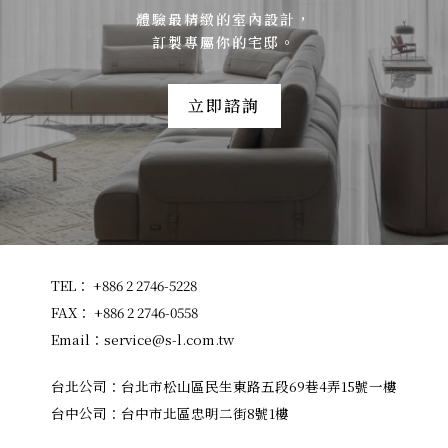
體驗最精緻的室內設計，
訂製專屬你的宅邸。
立即諮詢
TEL：
+886 2 2746-5228
FAX： +886 2 2746-0558
Email：
service@s-l.com.tw
台北公司：
台北市松山區民生東路五段69巷4弄15號一樓
台中公司：
台中市北區忠明二街8號1樓