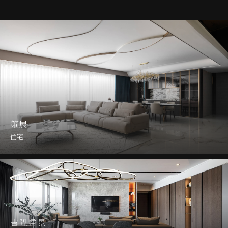
策展
住宅
以細緻工法堆疊空間葉脈，
吉陞帝景