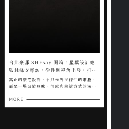
台北豪邸 SHEsay 開箱！星葉設計總
監林峰安專訪，從性別視角出發，打造
專屬女性的生活美學
真正的豪宅設計，不只是外在條件的堆疊，
而是一場關於品味、情感與生活方式的深刻
對話。
MORE