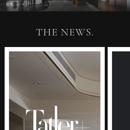
形塑人與空間對話的訂製宅邸。
住宅
The space veins are stacked with meticulous workmanship.
Shape the dialogue between people and space.
THE NEWS.