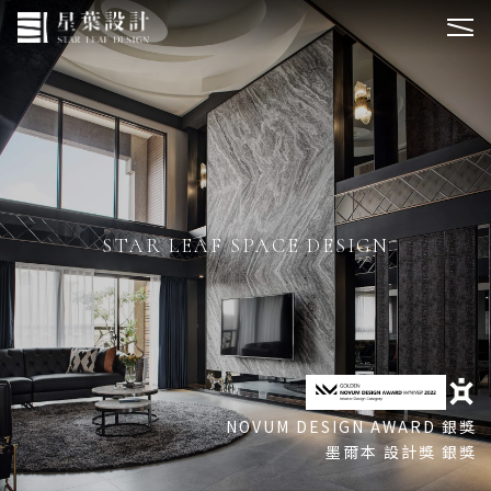
STAR LEAF SPACE DESIGN
CUSTOMIZED HOUSE
URBAN
NOVUM DESIGN AWARD 銀獎
法國 iLuxury 2024 Season II
德國 iF Design Award 2026 WINNER
倫敦 IAA Season II 金獎
墨爾本 設計獎 銀獎