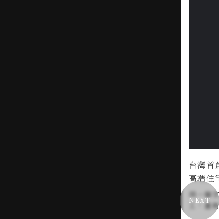
台灣首
高端住
同一個
NEXT
工，重
需求與